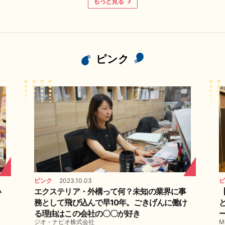
もっと見る
ピンク
ピンク
2023.10.03
ピ
い
エクステリア・外構って何？未知の業界に事
務として飛び込んで早10年。ごきげんに働け
る理由はこの会社の〇〇が好き
ジオ・ナビオ株式会社
M