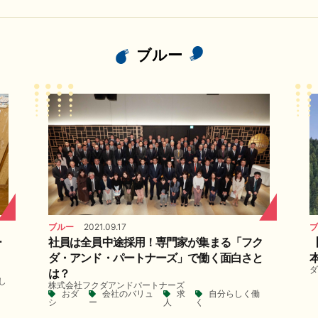
ブルー
ブルー
2021.09.17
ブ
ー
社員は全員中途採用！専門家が集まる「フク
ダ・アンド・パートナーズ」で働く面白さと
ダ
は？
し
株式会社フクダアンドパートナーズ
おダ
会社のバリュ
求
自分らしく働
シ
ー
人
く