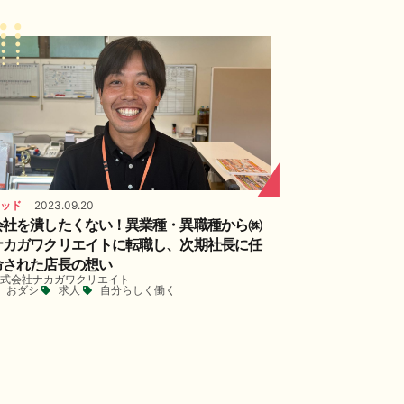
ッド
2023.09.20
会社を潰したくない！異業種・異職種から㈱
ナカガワクリエイトに転職し、次期社長に任
命された店長の想い
式会社ナカガワクリエイト
おダシ
求人
自分らしく働く