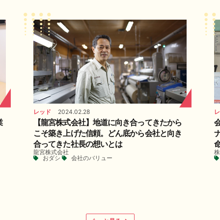
レッド
2024.02.28
レ
業
【龍宮株式会社】地道に向き合ってきたから
こそ築き上げた信頼。どん底から会社と向き
合ってきた社長の想いとは
く
龍宮株式会社
株
おダシ
会社のバリュー