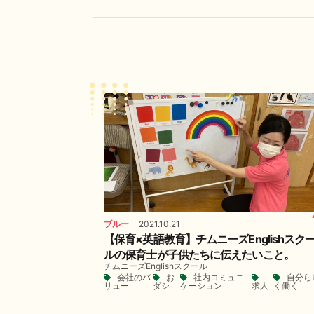
ブルー
2021.10.21
【保育×英語教育】チムニーズEnglishスク
ルの保育士が子供たちに伝えたいこと。
チムニーズEnglishスクール
会社のバ
お
社内コミュニ
自分ら
リュー
ダシ
ケーション
求人
く働く