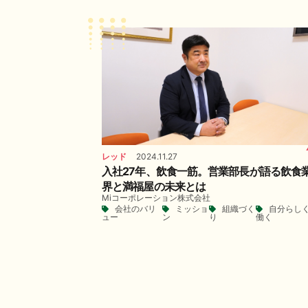
レッド
2024.11.27
入社27年、飲食一筋。営業部長が語る飲食
界と満福屋の未来とは
Miコーポレーション株式会社
会社のバリ
ミッショ
組織づく
自分らし
ュー
ン
り
働く