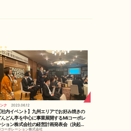
ンク
2023.06.12
【社内イベント】九州エリアでお好み焼きの
どんどん亭を中心に事業展開するMiコーポレ
ーション株式会社の経営計画発表会（決起大
iコーポレーション株式会社
会）に潜入してみた！