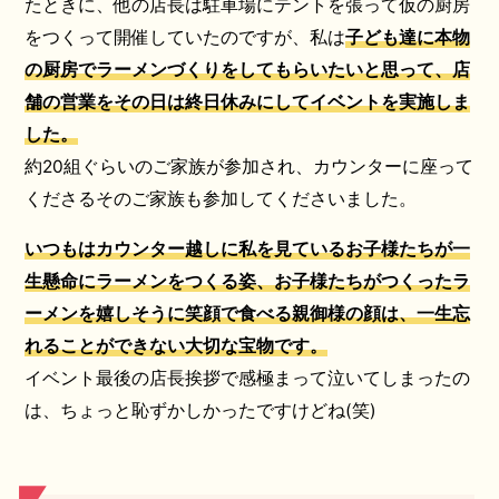
たときに、他の店長は駐車場にテントを張って仮の厨房
をつくって開催していたのですが、私は
子ども達に本物
の厨房でラーメンづくりをしてもらいたいと思って、
店
舗の営業をその日は
終日
休み
にしてイベントを実施
しま
した
。
約20組ぐらいのご家族が参加され、カウンターに座って
くださるそのご家族も参加してくださいました。
いつもはカウンター越しに私を見ているお子様たちが一
生懸命にラーメンをつくる姿、お子様たちがつくったラ
ーメンを嬉しそうに笑顔で食べる親御
様
の顔は、一生忘
れることができない大切な宝物です。
イベント最後の店長挨拶で感極まって泣いてしまったの
は、ちょっと恥ずかしかったですけどね(笑)