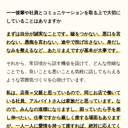
ーー後輩や社員とコミュニケーションを取る上で大切に
していることはありますか
まずは自分が誠実なことです。嘘をつかない、悪口を言
わない、愚痴を言わない、途中で投げ出さない、身だし
なみを整えるなど、あたりまえですが基本が大事です。
それから、常日頃から話す機会を設けて、どんな些細な
ことでも、良いことも悪いことも気軽に話してもらえる
ような雰囲気づくりを心掛けています。
私は、店長＝父親と思っているので、同じお店で働いて
いる社員、アルバイトさんは家族だと思っています。な
ので、
みんなの道標になりますし、困っていたら手を差
し伸べたい。仕事ですから厳しく接する場面もあります
が、一人一人に愛情を持って接すれば、絶対に応えてく