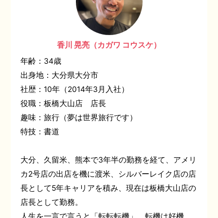
香川 晃亮（カガワ コウスケ）
年齢：34歳
出身地：大分県大分市
社歴：10年（2014年3月入社）
役職：板橋大山店 店長
趣味：旅行（夢は世界旅行です）
特技：書道
大分、久留米、熊本で3年半の勤務を経て、アメリ
カ2号店の出店を機に渡米、シルバーレイク店の店
長として5年キャリアを積み、現在は板橋大山店の
店長として勤務。
人生を一言で言うと「転転転機」。転機は好機、