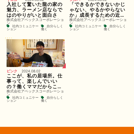
入社して驚いた龍の家の
「できるかできないかじ
魅力、ラーメン店ならで
ゃない、やるかやらない
はのやりがいと面白さ
か」成長するための近道
株式会社アペックスコーポレーショ
株式会社アペックスコーポレーショ
は変化を楽しむこと。
ン
ン
社内コミュニケー
自分らしく
社内コミュニケー
自分らしく
ション
働く
ション
働く
ピンク
2024.08.02
ここが、私の居場所。仕
事って、楽しんでいい
の？働くママだからこそ
株式会社アペックスコーポレーショ
伝えたいこととは。
ン
社内コミュニケー
自分らしく
ション
働く