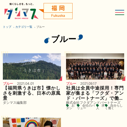
トップ
カテゴリ一覧
ブルー
ブルー
ブルー
2021.04.01
ブルー
2021.09.17
【福岡県うきは市】懐かし
社員は全員中途採用！専門
さを刺激する、日本の原風
家が集まる「フクダ・アン
景
ド・パートナーズ」で働く
ダシマス編集部
株式会社フクダアンドパートナーズ
面白さとは？
お
会社のバ
求
自分らし
ダシ
リュー
人
く働く