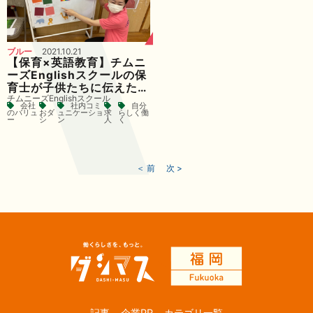
ブルー
2021.10.21
【保育×英語教育】チムニ
ーズEnglishスクールの保
育士が子供たちに伝えたい
チムニーズEnglishスクール
こと。
会社
社内コミ
自分
のバリュ
おダ
ュニケーショ
求
らしく働
ー
シ
ン
人
く
＜ 前
次 >
記事
企業PR
カテゴリ一覧